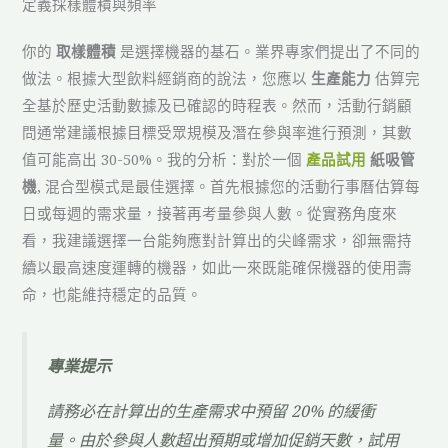
定義採樣體積與頻率
你的
取樣體積
是選擇機器的基石。業界專家們提出了不同的
做法。根據大型飲料經銷商的說法，您應以
生產能力
估算完
全基於歷史活動數據及已確認的時程表。然而，活動行銷顧
問通常建議根據目標受眾規模及潛在參與率進行預測，其數
值可能高出 30-50%。我的分析：對於一個
產品試用
紙吸管
機
, 混合型模式是最佳選擇。首先根據您的活動行事曆估算每
日或每週的需求量，接著再考量參與人數。從實務角度來
看，我建議選擇一台能夠應對計算出的尖峰需求，卻無需持
續以最高速度運轉的機器，如此一來既能確保機器的使用壽
命，也能維持穩定的品質。
專業提示
請務必在計算出的生產需求中預留 20% 的緩衝
量。由於參與人數超出預期或增加促銷天數，試用