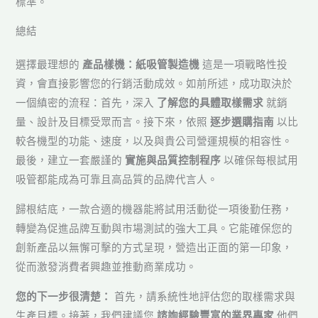
標準。
總結
選擇最理想的
產品樣機：紙吸管製造機
這是一項戰略性投
資，會直接影響您的行銷活動成效。如前所述，成功取決於
一個縝密的流程：首先，深入
了解您的具體取樣需求
就銷
量、設計及目標受眾而言。接下來，依照
逐步選購指南
以比
較各機型的功能、速度，以及與貴公司營運規模的相容性。
最後，建立一套嚴謹的
實施與品質控制程序
以確保每根試用
吸管都能成為可靠且高品質的品牌代言人。
歸根結底，一款合適的機器能將試用活動從一項後勤任務，
轉變為促進品牌互動與市場測試的強大工具。它能確保您的
創新產品以無懈可擊的方式呈現，營造出正面的第一印象，
從而激發消費者興趣並推動商業成功。
您的下一步很清楚：
首先，請系統性地評估您的取樣需求與
生產目標。接著，我們建議您
諮詢經驗豐富的業界專家
他們