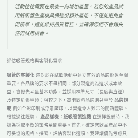
活動往往需要在最後一刻增加產量。若您的產品試
用紙吸管生產機具備這份額外產能，不僅能避免倉
促接單，還能維持品質管控，並確保您絕不會錯失
任何試用機會。
評估吸管規格與客製化需求
吸管的客製化
這對於在試飲活動中建立有效的品牌形象至關
重要。各品牌的要求不盡相同：部分製造商為追求成本效
益，會優先考量基本功能，並採用標準尺寸（長度與直徑）
及特定紙張種類；相較之下，高階飲料品牌則著重於
品牌規
範
例如全彩印刷或浮雕壓印，以營造令人難忘的開箱體驗。
根據過往經驗，
產品樣機：紙吸管製造機
在選擇設備時，我
認為採取平衡的策略至關重要。首先，確定您飲品產品中不
可妥協的規格。接著，評估客製化選項。我建議優先考慮具