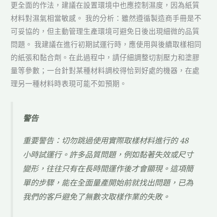
更全面的作法，建議在設置環境中也應控制濕度，因為紙質
材料對濕氣相當敏感。 我的分析：雖然遵循製造商手冊是不
可妥協的，但主動管理生產環境可避免日後出現細微的品質
問題。 我建議在進行初期試運行時，應使用與後續取樣相同
的紙張和黏合劑。在此過程中，請仔細調整切割壓力和塗膠
量等參數；一台針對某種材料調校得恰到好處的機器，在處
理另一種材料時表現可能不如預期。
警告
重要警告：切勿跳過使用實際取樣材料進行的 48
小時試運行。許多品質問題，例如黏著失效或尺寸
變形，往往只有在長時間運作後才會顯現。這項簡
單的步驟，能在全面量產開始前就找出問題，已為
我們的客戶避免了無數次取樣作業的失敗。