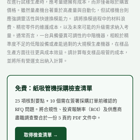
在進行試樣生產時，應考量總擁有成本，而非僅著眼於購置
價格。雖然量產機台著重於高產量與自動化，但試樣機台則
應強調靈活性與快速換模能力。 請將換模過程中的材料浪
費、精密零件的維護成本，以及未來可能的升級需求納入考
量。通常而言，一台具備優異可調性的中階機器，相較於精
準度不足的低階設備或產能過剩的大規模生產機器，在樣品
生產方面往往更具成本效益。請計算每支樣品吸管的成本，
並將所有營運支出納入計算。
免費：紙吸管機採購檢查清單
25 項核對要點 + 10 個需在簽署採購訂單前確認的
RFQ 問題。將合規性、投資報酬率（ROI）及供應商
盡職調查整合於一份 5 頁的 PDF 文件中。
取得檢查清單 →