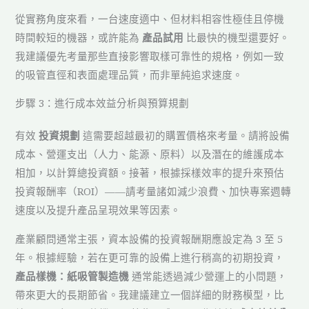
從實務角度來看，一台速度適中、但材料相容性極佳且停機
時間較短的機器，或許能為
產品試用
比最快的機型還要好。
我建議優先考量那些直接影響取樣可靠性的規格，例如一致
的吸管直徑和表面處理品質，而非單純追求速度。
步驟 3：進行成本效益分析與預算規劃
有效
投資規劃
這需要超越最初的購置價格來考量。請將設備
成本、營運支出（人力、能源、原料）以及潛在的維護成本
相加，以計算總投資額。接著，根據採樣效率的提升來預估
投資報酬率（ROI）——請考量諸如減少浪費、加快專案週轉
速度以及提升產品呈現效果等因素。
產業顧問通常主張，資本設備的投資報酬期應設定為 3 至 5
年。根據經驗，若在更可靠的設備上進行稍高的初期投資，
產品樣機：紙吸管製造機
通常能透過減少營運上的小問題，
帶來更大的長期節省。我建議建立一個詳細的財務模型，比