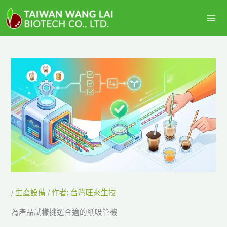
跳
主
至
選
主
要
單
內
容
/
生產設備
/ 作者:
台灣旺來生技
為產品試樣挑選合適的紙吸管機