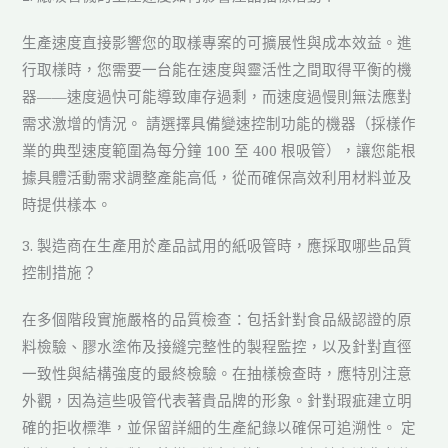
生產速度直接影響您的取樣專案的可擴展性與成本效益。進
行取樣時，您需要一台能在速度與靈活性之間取得平衡的機
器——速度過快可能導致庫存過剩，而速度過慢則無法應對
需求激增的情況。 請選擇具備變速控制功能的機器（採樣作
業的典型速度範圍為每分鐘 100 至 400 根吸管），讓您能根
據具體活動需求調整產能高低，從而確保高效利用材料並及
時提供樣本。
3. 製造商在生產用於產品試用的紙吸管時，應採取哪些品質
控制措施？
在多個階段實施嚴格的品質檢查：包括針對食品級認證的原
料檢驗、膠水塗佈及接縫完整性的製程監控，以及針對直徑
一致性與結構強度的最終檢驗。在抽樣檢查時，應特別注意
外觀，因為這些吸管代表著貴品牌的形象。針對瑕疵建立明
確的拒收標準，並保留詳細的生產紀錄以確保可追溯性。 定