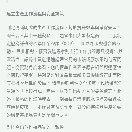
建立生產工作流程與安全規範
制定清晰明確的生產工作流程，對於提升效率與確保安全至
關重要。其中一種觀點——通常來自大型製造商——主張制
定極為詳盡的標準作業程序（SOP），涵蓋每項與機台的互
動。 與此相對，精實製造專家則主張工作流程應具視覺化與
靈活性，讓操作員能迅速處理常見的卡紙或膠水不均勻等問
題。從實務角度來看，您的標準作業程序應在細節與適應性
之間取得平衡，特別是針對產品樣本紙吸管機這類可能面臨
原料批次差異的設備。 請實施強制性安全規範，包括維護作
業時的「上鎖掛牌」程序，以及對切割刀片的妥善處理。此
外，嚴格的維護時程表——例如每日清潔膠水噴嘴及每週檢
查傳動皮帶——不僅具有預防作用，對於維持樣品生產所需
的穩定產出品質更是至關重要。
監控產出並維持品質的一致性