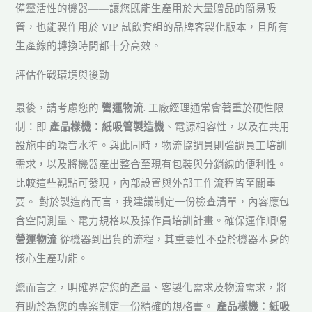
備靈活性的機器——讓您既能生產用於大量贈品的簡易吸
管，也能製作用於 VIP 試飲套組的品牌客製化版本，且所有
生產線的轉換時間都十分高效。
評估作戰環境與後勤
最後，請考慮您的
營運物流
. 工廠經理通常會著重於硬性限
制：即
產品樣機：紙吸管製造機
、電源相容性，以及在共用
設施中的噪音水準。與此同時，物流協調員則強調員工培訓
需求，以及將機器產出整合至現有包裝與分銷線的便利性。
比較這些觀點可發現，內部設置與外部工作流程皆至關重
要。 對於製造商而言，我建議制定一份檢查清單，內容應包
含空間測量、電力規格以及操作員培訓計畫。確保運作順暢
營運物流
從機器到出貨的流程，其重要性不亞於機器本身的
核心生產功能。
總而言之，明確界定您的產量、客製化需求及物流需求，將
有助於為您的專案制定一份精確的規格書。
產品樣機：紙吸