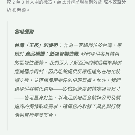
較 2 至 3 台入圍的機器，藉此具體呈現長期效益
成本效益分
析
很明顯。
當地優勢
台灣「王來」的優勢：
作為一家總部位於台灣、專
精於
產品樣機：紙吸管製造機
, 我們提供各具特色
的區域性優勢。 我們深入了解亞洲的製造標準與供
應鏈運作機制，因此能夠提供反應迅速的在地化技
術支援，並確保備用零件的供應無虞。此外，我們
還提供客製化選項——從微調速度到特定吸管尺寸
——皆可量身打造，以滿足該地區各飲料公司及製
造商的獨特取樣需求，確保您的取樣工具能與行銷
活動目標完美契合。