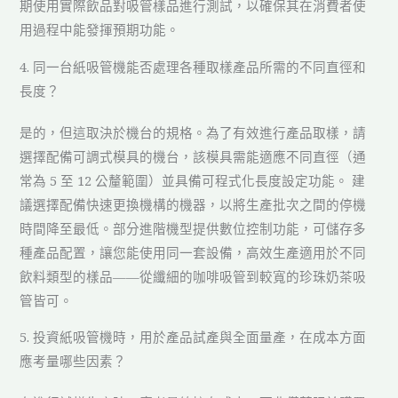
期使用實際飲品對吸管樣品進行測試，以確保其在消費者使
用過程中能發揮預期功能。
4. 同一台紙吸管機能否處理各種取樣產品所需的不同直徑和
長度？
是的，但這取決於機台的規格。為了有效進行產品取樣，請
選擇配備可調式模具的機台，該模具需能適應不同直徑（通
常為 5 至 12 公釐範圍）並具備可程式化長度設定功能。 建
議選擇配備快速更換機構的機器，以將生產批次之間的停機
時間降至最低。部分進階機型提供數位控制功能，可儲存多
種產品配置，讓您能使用同一套設備，高效生產適用於不同
飲料類型的樣品——從纖細的咖啡吸管到較寬的珍珠奶茶吸
管皆可。
5. 投資紙吸管機時，用於產品試產與全面量產，在成本方面
應考量哪些因素？