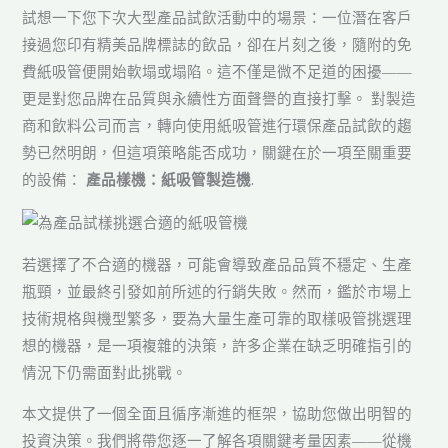
試想一下您下次大型產品試飲活動中的場景：一位潛在客戶
接過您印有精美品牌標誌的飲品，卻在片刻之後，隨附的免
費紙吸管便開始軟塌或塌陷。這不僅是微不足道的困擾——
更是對您品牌在品質與永續性方面聲譽的直接打擊。 對製造
商和飲料公司而言，轉向使用紙吸管進行環保產品試飲的趨
勢已然明朗，但這項策略能否成功，關鍵在於一項至關重要
的設備：
產品樣機：紙吸管製造機
.
若選擇了不合適的機器，可能會導致產品品質不穩定、生產
瓶頸，並最終引發如前所述的行銷失敗。然而，鑑於市場上
技術規格與機型繁多，要為大量生產可靠的取樣吸管挑選理
想的機器，是一項複雜的決策，許多企業在缺乏明確指引的
情況下仍需面對此挑戰。
本文提供了一個全面且循序漸進的框架，協助您做出明智的
投資決策。我們將帶您逐一了解各項關鍵考量因素——從機