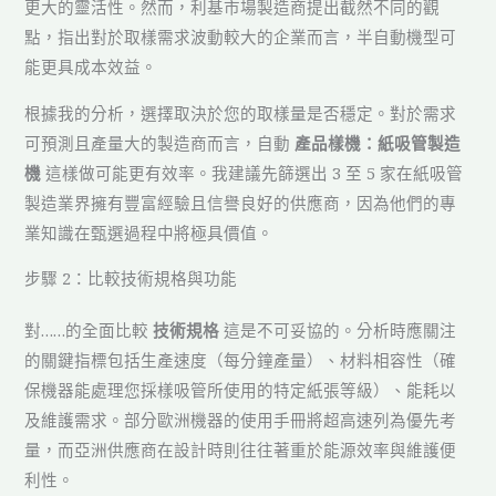
更大的靈活性。然而，利基市場製造商提出截然不同的觀
點，指出對於取樣需求波動較大的企業而言，半自動機型可
能更具成本效益。
根據我的分析，選擇取決於您的取樣量是否穩定。對於需求
可預測且產量大的製造商而言，自動
產品樣機：紙吸管製造
機
這樣做可能更有效率。我建議先篩選出 3 至 5 家在紙吸管
製造業界擁有豐富經驗且信譽良好的供應商，因為他們的專
業知識在甄選過程中將極具價值。
步驟 2：比較技術規格與功能
對……的全面比較
技術規格
這是不可妥協的。分析時應關注
的關鍵指標包括生產速度（每分鐘產量）、材料相容性（確
保機器能處理您採樣吸管所使用的特定紙張等級）、能耗以
及維護需求。部分歐洲機器的使用手冊將超高速列為優先考
量，而亞洲供應商在設計時則往往著重於能源效率與維護便
利性。