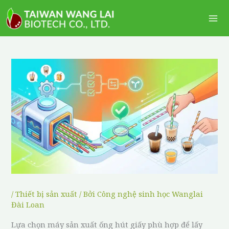
Nhảy
Me
tới
Ch
nội
dung
/
Thiết bị sản xuất
/ Bởi
Công nghệ sinh học Wanglai
Đài Loan
Lựa chọn máy sản xuất ống hút giấy phù hợp để lấy