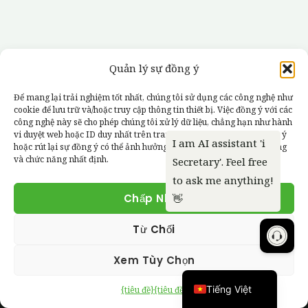
←
Trước Bài viết
Tiếp theo Bài viết
→
Quản lý sự đồng ý
Để mang lại trải nghiệm tốt nhất, chúng tôi sử dụng các công nghệ như
cookie để lưu trữ và/hoặc truy cập thông tin thiết bị. Việc đồng ý với các
công nghệ này sẽ cho phép chúng tôi xử lý dữ liệu, chẳng hạn như hành
vi duyệt web hoặc ID duy nhất trên trang web này. Việc không đồng ý
hoặc rút lại sự đồng ý có thể ảnh hưởng tiêu cực đến một số tính năng
và chức năng nhất định.
+886 6 652 8528
Chấp Nhận
+886 6 652 7007
Từ Chối
tw09090911@gmail.com
繁體中文
Tầng 5, Số 161, Đường Jiabei, Quận Jiali, Thành phố
Xem Tùy Chọn
English
Đài Nam 722001, Đài Loan (ROC)
Tiếng Việt
{tiêu đề}
{tiêu đề}
Nhận Chỉ Đường