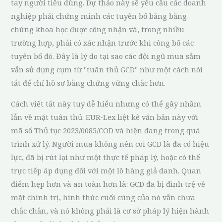
tay người tiêu dùng. Dự thảo này sẽ yêu cầu các doanh
nghiệp phải chứng minh các tuyên bố bằng bằng
chứng khoa học được công nhận và, trong nhiều
trường hợp, phải có xác nhận trước khi công bố các
tuyên bố đó. Đây là lý do tại sao các đội ngũ mua sắm
vẫn sử dụng cụm từ "tuân thủ GCD" như một cách nói
tắt để chỉ hồ sơ bằng chứng vững chắc hơn.
Cách viết tắt này tuy dễ hiểu nhưng có thể gây nhầm
lẫn về mặt tuân thủ. EUR-Lex liệt kê văn bản này với
mã số Thủ tục 2023/0085/COD và hiện đang trong quá
trình xử lý. Người mua không nên coi GCD là đã có hiệu
lực, đã bị rút lại như một thực tế pháp lý, hoặc có thể
trực tiếp áp dụng đối với một lô hàng giả danh. Quan
điểm hẹp hơn và an toàn hơn là: GCD đã bị đình trệ về
mặt chính trị, hình thức cuối cùng của nó vẫn chưa
chắc chắn, và nó không phải là cơ sở pháp lý hiện hành