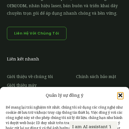
OEM/ODM, nhãn hiệu laser, bán buôn và triển khai dây
chuyền trọn gói để áp dụng nhanh chóng và bền vững.
Liên Hệ Với Chúng Tôi
Liên kết nhanh
Giới thiệu về chúng tôi
Chính sách bảo mật
Giới thiệu máy
Ống hút giấy
Quản lý sự đồng ý
Trở Thành Nhà
Phân Phối Độc
Xu hướng thị trường
Quyền
Để mang lại trải nghiệm tốt nhất, chúng tôi sử dụng các công nghệ như
Câu hỏi thường gặp
cookie để lưu trữ và/hoặc truy cập thông tin thiết bị. Việc đồng ý với các
công nghệ này sẽ cho phép chúng tôi xử lý dữ liệu, chẳng hạn như hành
vi duyệt web hoặc ID duy nhất trên trang web này. Việc không đồng ý
F
I
Y
hoặc rút lại sự đồng ý có thể ảnh hưởng tiêu cực đến một số tính năng