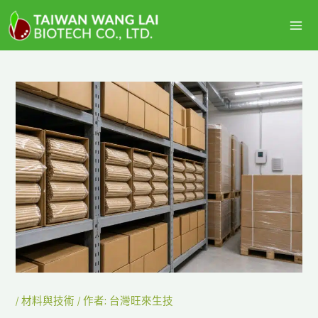
跳
主
至
選
主
要
單
內
容
/
材料與技術
/ 作者:
台灣旺來生技