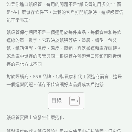
如果你進口紙吸管，有用的問題不是“紙吸管能用多久”。而
是“在什麼儲存條件下，當我的客戶打開紙箱時，這根吸管仍
能正常表現”
紙吸管保存期限不是一個適用於每件產品、每個倉庫和每條
運線的單一數字。它取決於紙張等級、塗層、構型、包裝
紙、紙箱保護、濕度、溫度、壓縮、容器搬運和庫存輪轉。
乾倉庫中儲存的吸管與同一根吸管在熱帶港口裝卸門附近儲
存的老化方式不同
對於經銷商、F&B 品牌、包裝買家和代工製造商而言，這是
一個運營問題。儲存不佳會讓好產品變成客戶抱怨
目錄
紙吸管實際上會發生什麼劣化
紙對濕度敏感。紙吸管設計用來在使用中抵抗液體，但它仍