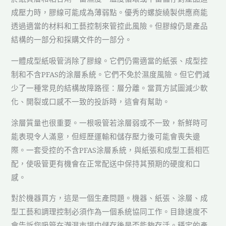
成壓力時，膠線可能成為薄弱點。優秀的螺旋繞製供應商能
透過適當的材料和工藝控制來管控此風險。但膠線仍是產品
結構的一部分和採購文件的一部分。
一體成型紙吸管消除了膠線。它們仍需適當的紙張、成型控
制和不含PFAS的涂層系統。它們不免於濕度風險。但它們減
少了一種常見的結構故障路徑：層分離。當買方試圖減少軟
化、開裂或口感不一致的投訴時，這會有幫助。
涂層質量也很重要。一根吸管若涂層弱或不一致，新鮮時可
能表現令人滿意，但經歷運輸和儲存壓力後可能會喪失邊
際。一套受控的不含PFAS涂層系統，與紙張和成型工藝相匹
配，使吸管更有機會在正常配送中保持其預期的硬度和口
感。
對於機器買方，這是一個生產問題。機器、紙張、涂層、成
型工藝和調理控制必須作為一個系統協同工作。目錄速度不
會告訴您吸管在潮濕市場中儲存後是否能夠存活。穩定的產