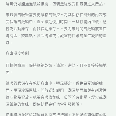
濕氣仍可能通過紙箱接縫、包裝邊緣或受損包裝進入產品。
未包裝的吸管需要更嚴格的管控。將其保存在密封的內袋或
受保護的紙箱中，直至接近使用時間。一旦打開內包裝，應
視為活動庫存，而非長期庫存。不要將未封閉的紙箱放置在
洗碗區、飲料站、裝卸碼頭或冷藏室門口等易產生凝結的區
域。
倉庫濕度控制
目標很簡單：保持紙箱乾燥、清潔、密封，且不直接接觸地
面。
紙吸管應儲存在乾燥倉庫中，通風穩定。避免易受潮的牆
面、屋頂滲漏區域、開放式裝卸門、潮濕地面和與有刺激性
氣味物品混放。紙張會吸收氣味；吸管若有化學、煙火或潮
濕紙箱的氣味，即使結構完好也會引發投訴。
使用棧板並將紙箱遠離地面直接接觸。不超過紙箱強度的限