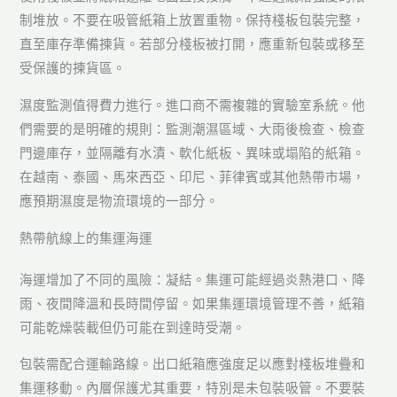
制堆放。不要在吸管紙箱上放置重物。保持棧板包裝完整，
直至庫存準備揀貨。若部分棧板被打開，應重新包裝或移至
受保護的揀貨區。
濕度監測值得費力進行。進口商不需複雜的實驗室系統。他
們需要的是明確的規則：監測潮濕區域、大雨後檢查、檢查
門邊庫存，並隔離有水漬、軟化紙板、異味或塌陷的紙箱。
在越南、泰國、馬來西亞、印尼、菲律賓或其他熱帶市場，
應預期濕度是物流環境的一部分。
熱帶航線上的集運海運
海運增加了不同的風險：凝結。集運可能經過炎熱港口、降
雨、夜間降溫和長時間停留。如果集運環境管理不善，紙箱
可能乾燥裝載但仍可能在到達時受潮。
包裝需配合運輸路線。出口紙箱應強度足以應對棧板堆疊和
集運移動。內層保護尤其重要，特別是未包裝吸管。不要裝