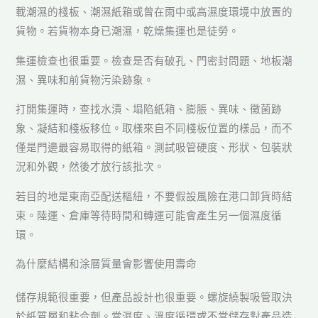
載潮濕的棧板、潮濕紙箱或曾在雨中或高濕度環境中放置的
貨物。若貨物本身已潮濕，乾燥集運也是徒勞。
集運檢查也很重要。檢查是否有破孔、門密封問題、地板潮
濕、異味和前貨物污染跡象。
打開集運時，查找水漬、塌陷紙箱、膨脹、異味、黴菌跡
象、凝結和棧板移位。取樣來自不同棧板位置的樣品，而不
僅是門邊最容易取得的紙箱。測試吸管硬度、形狀、包裝狀
況和外觀，然後才放行該批次。
若目的地是東南亞配送樞紐，不要假設風險在港口卸貨時結
束。陸運、倉庫等待時間和轉運可能會產生另一個濕度循
環。
為什麼結構和涂層質量會影響使用壽命
儲存規範很重要，但產品設計也很重要。螺旋繞製吸管取決
於紙質層和粘合劑。當濕度、溫度循環或不當儲存對產品造