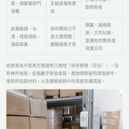
度、頻繁裝卸門
生疑慮風險更
致時拒收
接觸
高
隔離、抽樣檢
紙箱破損、水
保存期限已不
測、文件記錄，
漬、棧板塌陷、
是主要問題；
並通知供應商或
凝結跡象
運輸損傷才是
貨運公司
這就是為什麼買方應避免只詢問「保存期限（月份）」。沒
有條件說明，這個數字就很虛弱。應詢問假設的環境條件、
使用的包裝材料，以及運輸過程中的濕度防護措施。