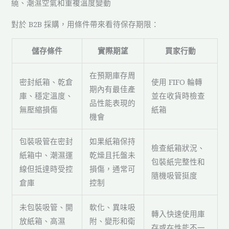
繞、潮濕空氣和重複溫度變動
對於 B2B 採購，用條件帶來看待保存期限：
儲存條件
實際期望
買家行動
在預期庫存周
密封紙箱、乾倉
使用 FIFO 輪轉
期內有最佳產
庫、穩定溫度、
並在收貨時檢查
品性能表現的
無壓縮損傷
紙箱
機會
包裝吸管在密封
如果紙箱保持
檢查紙箱狀況、
紙箱中、潮濕運
乾燥且托盤未
包裝紙完整性和
線但抵達時受控
損傷，通常可
隨機吸管挺度
倉庫
控制
未包裝吸管、開
軟化、異味吸
轉入快速使用庫
放紙箱、高濕
附、變形和衛
存或在性能不一