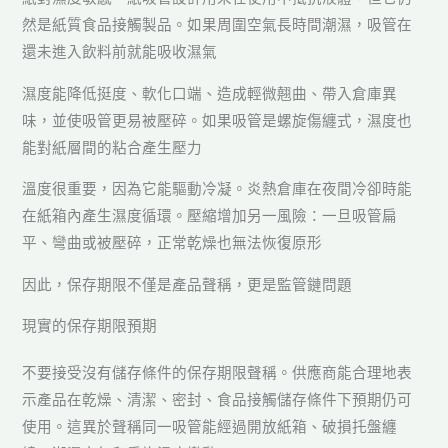
然是紙質食品接觸製品。如果周圍空氣長時間潮濕，吸管在
還未進入飲料前就能吸收濕氣
濕度能降低挺度、軟化口端、造成輕微翹曲、帶入倉庫異
味，並使吸管更易被壓碎。如果吸管是螺旋傷纏式，濕度也
能對紙層間的粘合產生壓力
溫度很重要，因為它能驅動冷凝。炎熱倉庫在夜間冷卻時能
在紙箱內產生濕度循環。壓縮增加另一風險：一旦吸管扁
平、彎曲或被壓碎，正常乾燥也無法恢復原形
因此，保存期限不僅是產品聲稱，更是監管鏈問題
現實的保存期限預期
不要接受沒有儲存條件的保存期限聲稱。供應商能合理地表
示產品在乾燥、清潔、密封、食品接觸儲存條件下預期仍可
使用。這異於聲稱同一吸管能經過開放紙箱、破損托盤纏