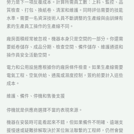
勞力是下一項反覆成本。計算所需員工數：上料、監控、品
質檢查、打包、換紙卷、清潔和維護。同時評估需要的技能
水準。需要一名資深技術人員不斷調整的生產線與由訓練有
素的生產員工操作的生產線不同。
廠房面積經常被忽視。機器本身只是空間的一部分。你還需
要紙卷儲存、成品分期、檢查空間、備件儲存、維護通道和
操作員安全活動空間。
電力和公用設施應根據你的廠房條件檢查。如果生產線需要
電氣工程、空氣供給、通風或濕度控制，簽約前要計入這些
成本。
維護、備件、停機和售後支援
停機就是供應商選擇不當的表現來源。
機器在安裝時可能看起來不錯，但如果備件不明確、遠端支
援慢速或疑難排解取決於某位無法聯繫的工程師，仍然會變