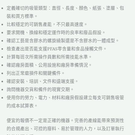
定義確切的吸管類型：直徑、長度、顏色、紙張、塗層、包
裝和買方標準。
比較穩定的可銷售產能，不只最高速度。
要求開機、換線和穩定運作時的良率和廢品假設。
確認工藝是含膠水的螺旋繞製還是不含膠水的一體成型。
檢查產出是否能支援PFAS零含量和食品接觸文件。
計算每班次所需操作員數和所需技能水準。
確認廠房面積、公用設施和廠房準備情況。
列出正常磨損件和關鍵備件。
確認安裝、培訓、文件和遠端支援。
詢問機器交貨和備件的現實交期。
使用你的勞力、電力、材料和廠房假設建立每支可銷售吸管
的成本試算表。
便宜的報價不一定是正確的機器。完善的產線能帶來預測性
的合規產出、可控的廢料、易於管理的人力，以及訂單執行