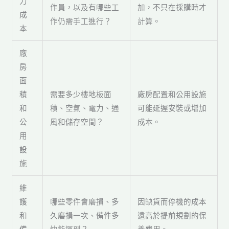
力
作員，以及有哪些工
加，不只在採購時才
成
作仍需手工進行？
計算。
本
廠
房
面
積
需要多少樓地板面
廠房配置和公用設施
和
積、空氣、電力、通
可能延遲安裝或增加
公
風和儲存空間？
成本。
用
設
施
維
護
哪些零件會磨損、多
因缺貨而停機的成本
和
久磨損一次、備件多
遠高於提前規劃的保