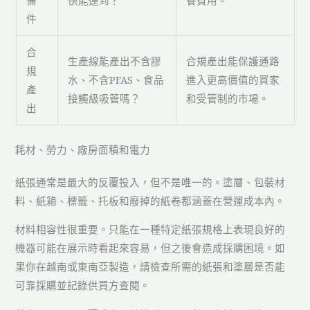
備
快能運到？
養費用。
件
合
生產線能產出不含膠
合規產出能保護通路
規
水、不含PFAS、食品
進入更高價值的買家
產
接觸級吸管嗎？
和受管制的市場。
出
耗材、勞力、廠房面積和電力
紙張通常是最大的反覆投入，但不是唯一的。塗層、包裝材
料、紙箱、標籤、托板和廢掉的紙卷都涵蓋在營運成本內。
材料相容性很重要。只能在一種特定紙張規格上表現良好的
機器可能在展示時看起來容易，但之後會造成採購困境。如
果你在越南或東南亞製造，請檢查所需的紙張和塗層是否能
可靠採購並記錄供買方查閱。