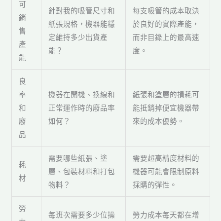
可
針對我的吸管尺寸和
每支吸管的成本取決
銷
紙張規格，機器能穩
於良好的實際產能，
售
定維持多少出貨產
而非目錄上的最高速
產
能？
度。
能
良
率
機器在開機、換線和
紙張和塗層的損耗可
和
正常運作時的廢品率
能抵銷掉便宜機器帶
廢
如何？
來的成本優勢。
品
需要哪些紙張、塗
需要超高精度材料的
耗
層、包裝材料和打包
機器可能會限制原料
材
物料？
採購的彈性。
勞
每班次需要多少位操
勞力成本每天都在增