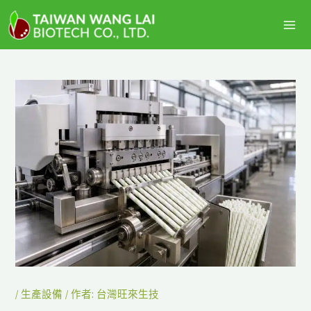
跳
主
至
選
主
要
單
內
容
/
生產設備
/ 作者:
台灣旺來生技