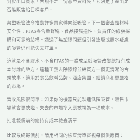
對於出口買家，合規不是一份憑證資料夾。它決定了產出是
否能販售給目標客戶。
禁塑吸管法令推動許多買家轉向紙吸管。下一個審查是材料
安全性：PFAS零含量聲稱、食品接觸適性、負責任的紙張採
購和可靠的結構。通過了無塑膠問題但引發塗層或膠水疑慮
的吸管仍可能失去訂單。
這就是不含膠水、不含PFAS的一體成型紙吸管改變總持有成
本討論的地方。這種工藝去除膠線並給買方一個更清潔的合
規故事，適用於食品飲料品牌、酒店集團、經銷商和更嚴格
的市場。
營收風險很簡單：如果你的機器只能製造低階吸管，販售市
場就會更狹隘。失去的市場準入應被視為一項成本。
批准報價前的總持有成本檢查清單
比較最終報價前，請用相同的檢查清單審視每個供應商：