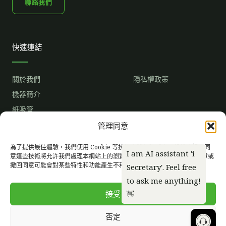
聯絡我們
快速連結
關於我們
隱私權政策
機器簡介
紙吸管
市場趨勢
管理同意
成為獨家經銷商
常見問題
為了提供最佳體驗，我們使用 Cookie 等技術來儲存和/或存取設備資訊。同
意這些技術將允許我們處理本網站上的瀏覽行為或唯一 ID 等資料。不同意或
撤回同意可能會對某些特性和功能產生不利影響。
臉
I
Y
書
n
o
s
u
t
t
接受
a
u
g
b
r
e
否定
a