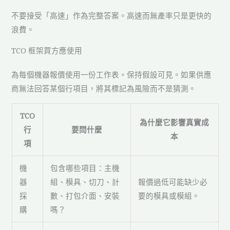
不要接受「高速」作為完整答案。高速而無產率只是更快的
浪費。
TCO 框架買方應使用
為每個機器報價使用一份工作表。保持假設可見。如果供應
商無法回答某個行項目，將其標記為風險而不是猜測。
TCO
為什麼它影響真實成
行
要問什麼
本
項
機
包含哪些項目：主機
器
組、模具、切刀、計
報價過低可能缺少必
採
數、打包介面、安裝
要的模具或模組。
購
嗎？