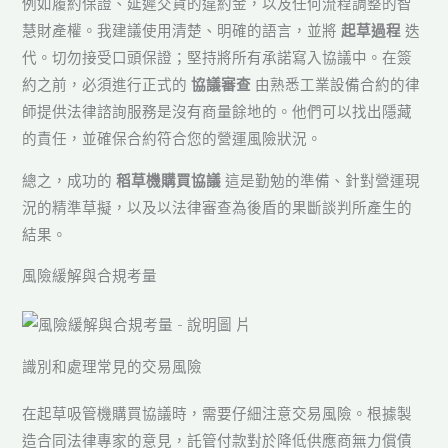
例如履約保證、延遲交貨的違約金，以及任何流程調整的智
慧財產權。我建議使用清楚、明確的語言，並將
起草過程
迭
代。切勿接受口頭保證；堅持將所有承諾寫入協議中。在簽
約之前，必須進行正式的
協議審查
由熟悉工業設備合約的律
師提供法律諮詢服務是沒有商量餘地的。他們可以找出隱藏
的責任，並確保合約符合您的營運風險狀況。
總之，成功的
稻草機購買協議
這是勤勉的準備、針對營運現
況的精準草擬，以及以法律審查為後盾的果斷談判所產生的
結果。
風險緩解與合規考量
識別和處理常見的交易風險
在起草吸管機購買協議時，需要仔細注意交易風險。根據製
造合同法律專家的意見，託管付款對於降低供應商無力償債