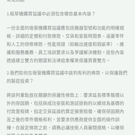
1.稻草機購買協議中必須包含哪些基本內容？
一份全面的吸管機購買協議應包括機器型號和功能的明確規
格、詳細的定價和付款條款、交貨和安裝時間表、涵蓋零件
和人工的保修條款、性能保證（如輸出速度和瑕疵率）、維
護和服務義務、員工培訓要求以及爭議解決機制。這些內容
透過建立雙方的期望和法律追索權來保護買賣雙方。
2.我們如何在吸管機購買協議中談判有利的條款，以保護我們
的製造投資？
將談判重點放在關鍵的保護性條款上：要求延長標準報價以
外的保固期，包括與成功安裝和測試掛鈎的以績效為基礎的
付款里程碑，指定交貨延誤的算定損害賠償，確保保固期內
及之後的零件價格有利，並要求供應商提供全面的操作訓
練。在敲定條款之前，請務必讓技術人員審閱規格，以確保