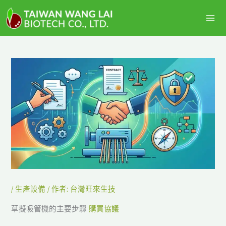
跳
主
至
選
主
要
單
內
容
/
生產設備
/ 作者:
台灣旺來生技
草擬吸管機的主要步驟
購買協議