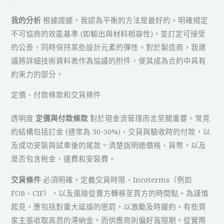
我的分析
根據證據，我認為平衡的方法是最好的。明確規定
不可協商的效能基準 (如輸出與材料相容性)，並訂定可接受
的公差，同時保持某些設計元素的彈性。對於製造商，我建
議將詳細技術資料表作為協議的附件，使其成為合約中具有
約束力的部分。
定價、付款條款和交貨條件
透明度
定價與付款條款
對於現金流管理而言至關重要。常見
的結構包括訂金 (通常為 30-50%)、交貨與驗收時的付款，以
及成功安裝與試車後的尾款。清楚說明總價格、貨幣，以及
是否包含稅金、運費和安裝費。
交貨條件
必須明確。定義交貨時限、Incoterms（例如
FOB、CIF），以及風險從賣方轉移至買方的時間點。為謹慎
起見，應包括對重大延誤的懲罰，以激勵及時履約。有些買
家主張收取高昂的滯納金，而供應商則偏好寬限期。從實際