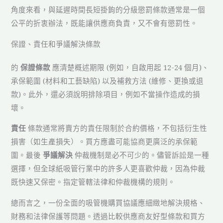
角度來看，與延遲時間長短掛鉤的分級懲罰條款通常是一個
公平的折衷辦法，既能讓供應商負責，又不會有懲罰性。
保證、責任和爭議解決條款
的
保證條款
應清楚概述期限 (例如，自啟用起 12-24 個月)、
承保範圍 (材料和工藝缺陷) 以及補救方法 (維修、更換或退
款)。此外，還必須說明排除項目，例如不當操作造成的損
壞。
責任
條款通常將賣方的責任限制於合約價格，不包括衍生性
損害（如生產損失）。買方應盡可能協商更廣泛的承保範
圍。最後
爭議解決
仲裁機制是必不可少的。儘管訴訟是一種
選擇，但全球紙吸管行業中的許多人更喜歡仲裁，因為仲裁
既快速又保密。指定管轄法律和仲裁機構的規則。
總而言之，一份全面的吸管機購買協議應細緻地解決規格、
財務和法律保護等問題。透過比較供應商友好型條款和買方