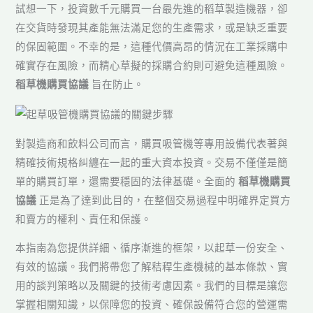
試想一下，投資數千元購買一台最先進的稻草製造機器，卻
在交貨時發現其產能無法滿足您的生產需求，或是缺乏重要
的保固範圍。不幸的是，這種代價高昂的情況在工業採購中
確實存在風險，而精心草擬的採購合約則可避免這種風險。
稻草機購買協議
旨在防止。
對製造商和飲料公司而言，購買吸管機等專用設備代表著與
精確技術規格糾纏在一起的重大資本投資。交易不僅僅是簡
單的購買訂單，還需要穩固的法律基礎。全面的
稻草機購買
協議
正是為了達到此目的，在整個交易過程中明確界定買方
和賣方的權利、責任和保護。
本指南為您提供詳細、循序漸進的框架，以起草一份安全、
有效的協議。我們將帶您了解秸稈生產機械的基本條款、實
用的談判策略以及關鍵的技術考慮因素。我們的目標是讓您
掌握相關知識，以保障您的投資、確保設備符合您的營運需