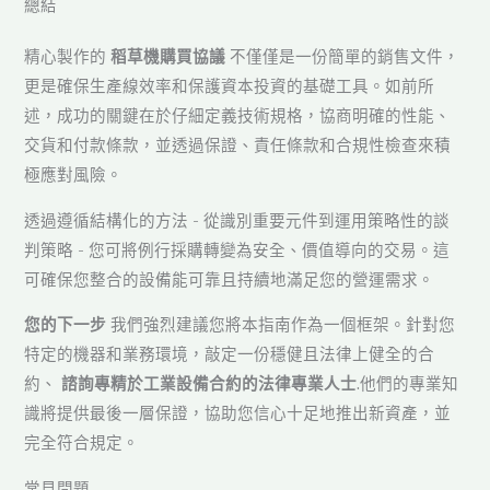
總結
精心製作的
稻草機購買協議
不僅僅是一份簡單的銷售文件，
更是確保生產線效率和保護資本投資的基礎工具。如前所
述，成功的關鍵在於仔細定義技術規格，協商明確的性能、
交貨和付款條款，並透過保證、責任條款和合規性檢查來積
極應對風險。
透過遵循結構化的方法 - 從識別重要元件到運用策略性的談
判策略 - 您可將例行採購轉變為安全、價值導向的交易。這
可確保您整合的設備能可靠且持續地滿足您的營運需求。
您的下一步
我們強烈建議您將本指南作為一個框架。針對您
特定的機器和業務環境，敲定一份穩健且法律上健全的合
約、
諮詢專精於工業設備合約的法律專業人士
.他們的專業知
識將提供最後一層保證，協助您信心十足地推出新資產，並
完全符合規定。
常見問題