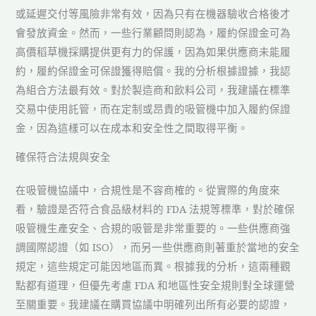
或延遲交付等風險非常有效，因為只有在機器驗收合格後才
會發放資金。然而，一些行業顧問則認為，履約保證金可為
高價稻草機採購提供更有力的保護，因為如果供應商未能履
約，履約保證金可保證獲得賠償。我的分析根據證據，我認
為組合方法最有效。對於製造商和飲料公司，我建議在標準
交易中使用託管，而在定制或昂貴的吸管機中加入履約保證
金，因為這樣可以在成本和安全性之間取得平衡。
確保符合法規與安全
在吸管機協議中，合規性是不容商榷的。從實際的角度來
看，驗證是否符合食品級材料的 FDA 法規等標準，對於確保
吸管機生產安全、合規的吸管是非常重要的。一些供應商強
調國際認證（如 ISO），而另一些供應商則著重於當地的安全
規定，這些規定可能因地區而異。根據我的分析，這兩種觀
點都有道理，但優先考慮 FDA 和地區性安全規則對全球運營
至關重要。我建議在購買協議中明確列出所有必要的認證，