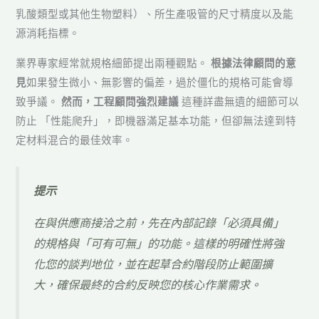
乳酸類型或其他生物塑料）、所生產吸管的尺寸精度以及能
源消耗指標。
業界專家經常就規格細節提出兩種觀點。
根據法律顧問的意
見
如果發生微小、無影響的偏差，過於僵化的規格可能會導
致爭議。
然而，工程顧問強烈建議
這種詳盡無遺的細節可以
防止 「性能爬升」，即機器滿足基本功能，但卻無法達到特
定材料混合的最佳效率。
提示
在與供應商接洽之前，先在內部記錄「必須具備」
的規格與「可有可無」的功能。這樣的明確性將強
化您的談判地位，並在起草合約階段防止範圍擴
大，確保最終的合約反映您的核心作業需求。