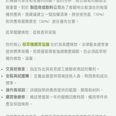
於機器可靠性和支援的回饋。我的分析：結合兩者的觀點至
關重要。對於
製造商或飲料公司
為了客觀地比較潛在的吸管
機供應商，我建議建立一個加權清單，將技術性能（70%）
和供應商服務歷史（30%）放在優先位置。
起草關鍵條款：從檢查到安裝
你的核心
稻草機購買協議
在於其具體條款。法律範本通常會
提供標準架構，但營運管理者強調需要細節。您必須起草明
確的條款，涵蓋：
交貨前檢查：
指定在出貨前見證工廠驗收測試的權利。
安裝與試運轉：
定義由誰提供現場技術人員、時間表和成功
標準。
操作員培訓：
詳細說明供應商提供的範圍、期限和材料。
購買後維修：
概述營運第一年的服務回應時間、備用零件供
應及保固條款。