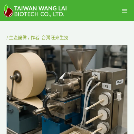
跳
主
至
選
主
要
單
內
/
生產設備
/ 作者:
台灣旺來生技
容