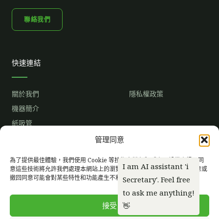
聯絡我們
快速連結
關於我們
隱私權政策
機器簡介
紙吸管
市場趨勢
管理同意
成為獨家經銷商
常見問題
為了提供最佳體驗，我們使用 Cookie 等技術來儲存和/或存取設備資訊。同
意這些技術將允許我們處理本網站上的瀏覽行為或唯一 ID 等資料。不同意或
撤回同意可能會對某些特性和功能產生不利影響。
臉
I
Y
書
n
o
s
u
t
t
接受
a
u
g
b