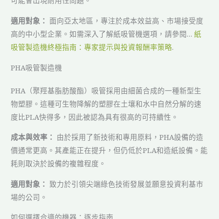
可能會出現耐用性問題。
適用對象：
面向亞太地區，專注於成本效益高、市場接受度
高的中小型企業。如需深入了解紙吸管機選項，請參閱…
紙
吸管製造機終極指南：專家提示與投資報酬率策略
.
PHA吸管製造機
PHA（聚羥基脂肪酸酯）吸管採用由細菌合成的一種新型生
物塑膠。這種可生物降解的塑膠在土壤和水中自然分解的速
度比PLA快得多，因此被認為具有很高的可持續性。
成本與效率：
由於採用了新技術和專用原料，PHA設備的造
價通常更高。其產能正在提升，但仍低於PLA和造紙設備。能
耗則取決於設備的複雜程度。
適用對象：
致力於引領尖端綠色技術發展並願意投資利基市
場的公司。
如何選擇合適的機器：逐步指南