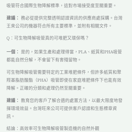
吸管符合國際生物降解標準，這對市場接受度至關重要。
建議：
務必從提供完整透明認證資訊的供應商處採購。台灣
王來公司的機器符合所有主要標準，並附有相關文件。
Q：可生物降解吸管真的可堆肥又環保嗎？
一個：
是的，如果生產和處理得當，PLA、紙質和PHA吸管
都能自然分解，不會留下有害殘留物。
可生物降解吸管需要特定的工業堆肥條件，但許多紙質和聚
羥基脂肪酸酯（PHA）吸管即使在家庭堆肥條件下也能有效
降解。正確的分類和處理仍然至關重要。
建議：
教育您的客戶了解合適的處置方法，以最大限度地發
揮環境效益。台灣旺來公司可提供客戶認證和生態標章資
訊。
結論：高效率可生物降解吸管製造機的自然外觀