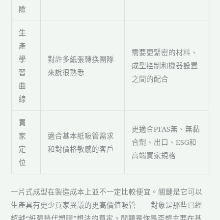
險
生
產
需要更緊密的材料、
學
對許多紙張轉換團隊
成型控制和機器設置
習
來說很熟悉
之間的配合
曲
線
買
更適合PFAS無、無黏
家
適合基本紙吸管需求
合劑、出口、ESG和
定
和對價格敏感的客戶
高端買家規格
位
一片式成型在製造成本上並不一定比較便宜。關鍵是它可以
生產具有更少買家異議的更高價值吸管——對象是那些已經
超越“紙張替代塑膠”想法的買家。問題是你是否想主要在基