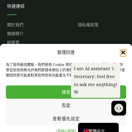
快速連結
關於我們
隱私權政策
機器簡介
紙吸管
市場趨勢
管理同意
成為獨家經銷商
常見問題
為了提供最佳體驗，我們使用 Cookie 等技術來儲存和/或存取設備資訊。同
意這些技術將允許我們處理本網站上的瀏覽行為或唯一 ID 等資料。不同意或
撤回同意可能會對某些特性和功能產生不利影響。
臉
I
Y
書
n
o
s
u
t
t
接受
a
u
g
b
r
e
否定
a
Tiếng Việt
m
版權所有 © SINCE 2012~2026
台灣旺萊生技股份有限公司
查看優先設定
English
Powered by
振禾
繁體中文
{標題}
{標題}