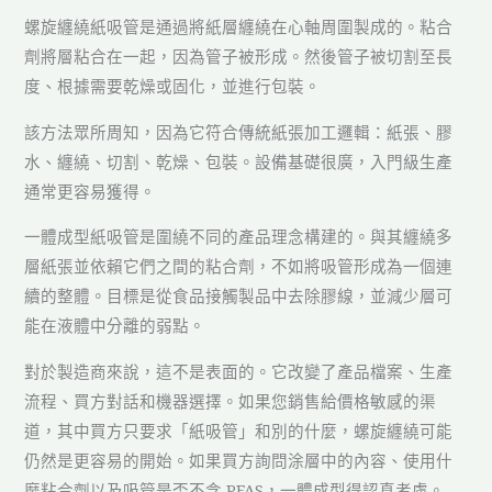
螺旋纏繞紙吸管是通過將紙層纏繞在心軸周圍製成的。粘合
劑將層粘合在一起，因為管子被形成。然後管子被切割至長
度、根據需要乾燥或固化，並進行包裝。
該方法眾所周知，因為它符合傳統紙張加工邏輯：紙張、膠
水、纏繞、切割、乾燥、包裝。設備基礎很廣，入門級生產
通常更容易獲得。
一體成型紙吸管是圍繞不同的產品理念構建的。與其纏繞多
層紙張並依賴它們之間的粘合劑，不如將吸管形成為一個連
續的整體。目標是從食品接觸製品中去除膠線，並減少層可
能在液體中分離的弱點。
對於製造商來說，這不是表面的。它改變了產品檔案、生產
流程、買方對話和機器選擇。如果您銷售給價格敏感的渠
道，其中買方只要求「紙吸管」和別的什麼，螺旋纏繞可能
仍然是更容易的開始。如果買方詢問涂層中的內容、使用什
麼粘合劑以及吸管是否不含 PFAS，一體成型得認真考慮。