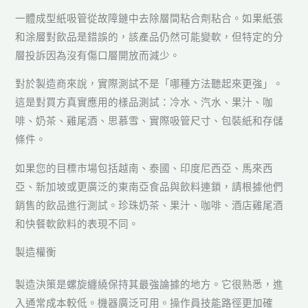
一體成型紙吸管從故障鏈中去除層間粘合劑粘合。如果紙張
和涂層對飲品是錯誤的，該產品仍然可能變軟，但特定的分
層投訴因為沒有傷口層開放而減少。
對於製造商來說，實際測試不是「哪種方法聽起來更強」。
這是對買方真實應用的樣品測試：冷水、汽水、果汁、咖
啡、奶茶、雞尾酒、思慕雪、實際吸管尺寸、包裝紙和存儲
條件。
如果您的目標市場包括越南、泰國、印度尼西亞、馬來西
亞、新加坡或更廣泛的東南亞食品與飲料連鎖，請根據他們
銷售的飲品進行測試。珍珠奶茶、果汁、咖啡、酒店雞尾酒
和快餐軟飲料的表現不同。
製造權衡
製造決策是螺旋纏繞保持其最強論據的地方。它很熟悉，進
入通常成本較低。機器廣泛可用。操作員技能路徑更加確