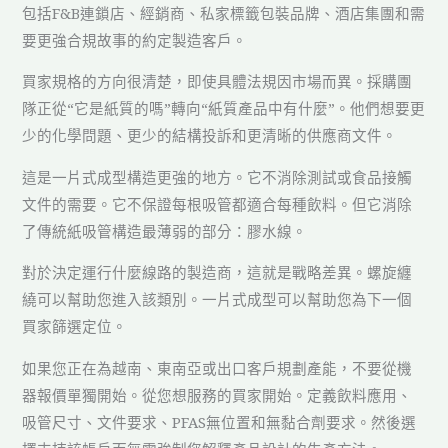
包括F&B連鎖店、經銷商、私家標籤包裝品牌、酒店集團和需
要更強合規故事的約定製造客戶。
買家規格的方向很清楚，即使具體法規因市場而異。採購團
隊正從“它是紙質的嗎”轉向“紙質產品中有什麼”。他們想要更
少的化學問題、更少的結構投訴和更清晰的供應商文件。
這是一片式成型構造更強的地方。它不消除測試或食品接觸
文件的需要。它不保證每根吸管都適合每種飲料。但它消除
了傳統紙吸管構造最薄弱的部分：膠水線。
對於決定運行什麼線路的製造商，這就是戰略差異。螺旋纏
繞可以幫助您進入該類別。一片式成型可以幫助您為下一個
買家篩選定位。
如果您正在為越南、東南亞或出口客戶規劃產能，不要從機
器報價單獨開始。從您想服務的買家開始。定義飲料應用、
吸管尺寸、文件要求、PFAS無位置和無黏合劑要求。然後選