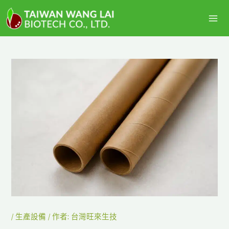
跳
主
至
選
主
要
單
內
容
/
生產設備
/ 作者:
台灣旺來生技