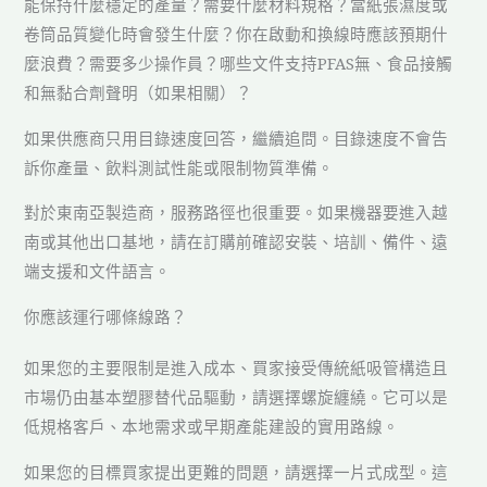
能保持什麼穩定的產量？需要什麼材料規格？當紙張濕度或
卷筒品質變化時會發生什麼？你在啟動和換線時應該預期什
麼浪費？需要多少操作員？哪些文件支持PFAS無、食品接觸
和無黏合劑聲明（如果相關）？
如果供應商只用目錄速度回答，繼續追問。目錄速度不會告
訴你產量、飲料測試性能或限制物質準備。
對於東南亞製造商，服務路徑也很重要。如果機器要進入越
南或其他出口基地，請在訂購前確認安裝、培訓、備件、遠
端支援和文件語言。
你應該運行哪條線路？
如果您的主要限制是進入成本、買家接受傳統紙吸管構造且
市場仍由基本塑膠替代品驅動，請選擇螺旋纏繞。它可以是
低規格客戶、本地需求或早期產能建設的實用路線。
如果您的目標買家提出更難的問題，請選擇一片式成型。這