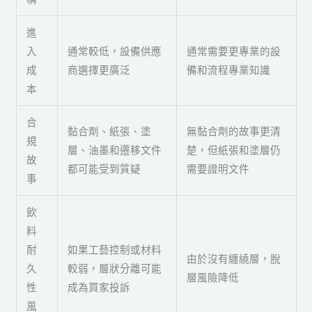
進
入
通常較低，設備供應
通常需要更專業的設
成
商選擇更廣泛
備和流程專業知識
本
合
黏合劑、紙張、塗
無黏合劑的故事更清
規
層、油墨和遷移文件
楚，但紙張和塗層仍
故
都可能受到質疑
需要證明文件
事
飲
料
耐
如果工藝控制或材料
由於沒有纏繞層，脫
久
較弱，層狀分離可能
層風險降低
性
成為買家投訴
風