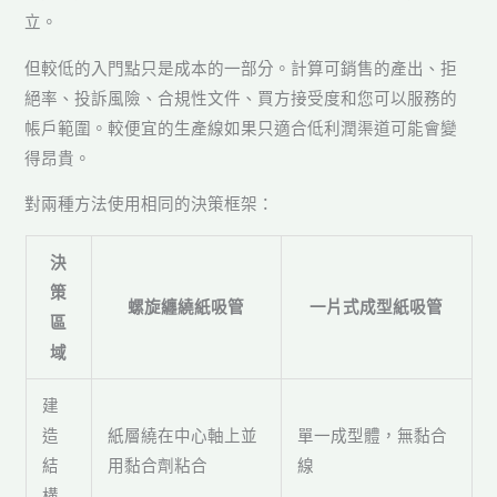
立。
但較低的入門點只是成本的一部分。計算可銷售的產出、拒
絕率、投訴風險、合規性文件、買方接受度和您可以服務的
帳戶範圍。較便宜的生產線如果只適合低利潤渠道可能會變
得昂貴。
對兩種方法使用相同的決策框架：
決
策
螺旋纏繞紙吸管
一片式成型紙吸管
區
域
建
造
紙層繞在中心軸上並
單一成型體，無黏合
結
用黏合劑粘合
線
構