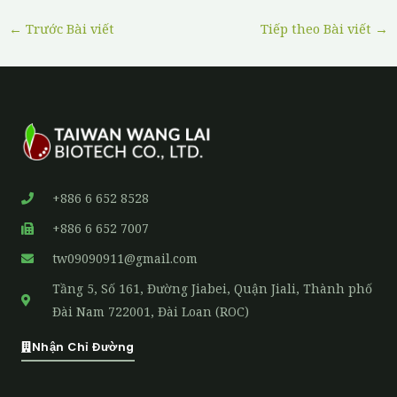
←
Trước Bài viết
Tiếp theo Bài viết
→
+886 6 652 8528
+886 6 652 7007
tw09090911@gmail.com
Tầng 5, Số 161, Đường Jiabei, Quận Jiali, Thành phố
Đài Nam 722001, Đài Loan (ROC)
Nhận Chỉ Đường