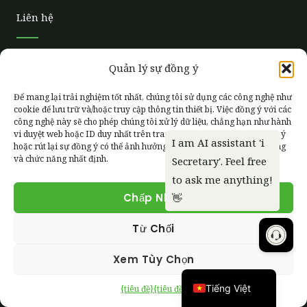
Liên hệ
Chúng tôi cung cấp ống hút giấy liền khối không chứa
Quản lý sự đồng ý
keo, không chứa PFAS, có thể phân hủy và thiết bị sản
xuất dải đơn công suất thấp, hiệu suất cao—cùng với
Để mang lại trải nghiệm tốt nhất, chúng tôi sử dụng các công nghệ như
cookie để lưu trữ và/hoặc truy cập thông tin thiết bị. Việc đồng ý với các
OEM/ODM, nhãn hiệu laser, bán buôn và triển khai dây
công nghệ này sẽ cho phép chúng tôi xử lý dữ liệu, chẳng hạn như hành
chuyền trọn gói để áp dụng nhanh chóng và bền vững.
vi duyệt web hoặc ID duy nhất trên trang web này. Việc không đồng ý
hoặc rút lại sự đồng ý có thể ảnh hưởng tiêu cực đến một số tính năng
và chức năng nhất định.
Liên Hệ Với Chúng Tôi
Chấp Nhận
Từ Chối
Liên kết nhanh
繁體中文
Xem Tùy Chọn
English
Giới thiệu về chúng tôi
Chính sách bảo mật
Tiếng Việt
{tiêu đề}
{tiêu đề}
Giới thiệu máy