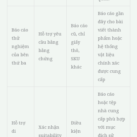
Báo cáo gần
đây cho bài
Báo cáo
Báo cáo
viết thành
Hỗ trợ yêu
cũ, chỉ
thử
phẩm hoặc
cầu bằng
giấy
nghiệm
hệ thống
bằng
thô,
của bên
vật liệu
chứng
SKU
thứ ba
chính xác
khác
được cung
cấp
Báo cáo
hoặc tệp
nhà cung
cấp phù hợp
Hỗ trợ
Điều
Xác nhận
với mục
di
kiện
suitability
đích sử