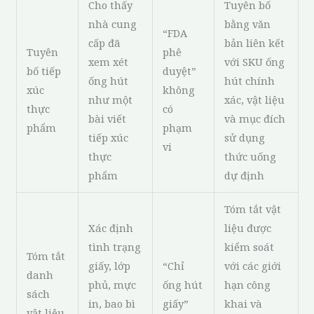
Cho thấy
Tuyên bố
nhà cung
bằng văn
“FDA
cấp đã
bản liên kết
Tuyên
phê
xem xét
với SKU ống
bố tiếp
duyệt”
ống hút
hút chính
xúc
không
như một
xác, vật liệu
thực
có
bài viết
và mục đích
phẩm
phạm
tiếp xúc
sử dụng
vi
thực
thức uống
phẩm
dự định
Tóm tắt vật
Xác định
liệu được
tình trạng
kiểm soát
Tóm tắt
giấy, lớp
“Chỉ
với các giới
danh
phủ, mực
ống hút
hạn công
sách
in, bao bì
giấy”
khai và
vật liệu