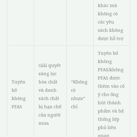
khác mà
không có
các yêu
sách không
được hỗ trợ
Tuyên bố
không
Giải quyết
PFAS/không
sàng lọc
PFAS được
Tuyên
hóa chất
“Không
thêm vào cố
bố
và danh
có
ý cho ống
không
sách chất
nhựa”
hút thành
PFAS
bị hạn chế
chỉ
phẩm và hệ
của người
thống lớp
mua
phủ liên
quan