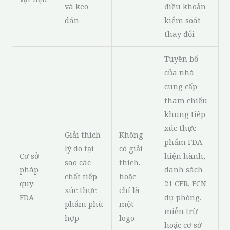
và keo
điều khoản
dán
kiểm soát
thay đổi
Tuyên bố
của nhà
cung cấp
tham chiếu
khung tiếp
xúc thực
Giải thích
Không
phẩm FDA
lý do tại
có giải
Cơ sở
hiện hành,
sao các
thích,
pháp
danh sách
chất tiếp
hoặc
quy
21 CFR, FCN
xúc thực
chỉ là
FDA
dự phòng,
phẩm phù
một
miễn trừ
hợp
logo
hoặc cơ sở