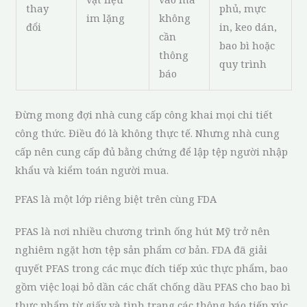
thay
phủ, mực
im lặng
không
đổi
in, keo dán,
cần
bao bì hoặc
thông
quy trình
báo
Đừng mong đợi nhà cung cấp công khai mọi chi tiết
công thức. Điều đó là không thực tế. Nhưng nhà cung
cấp nên cung cấp đủ bằng chứng để lập tệp người nhập
khẩu và kiểm toán người mua.
PFAS là một lớp riêng biệt trên cùng FDA
PFAS là nơi nhiều chương trình ống hút Mỹ trở nên
nghiêm ngặt hơn tệp sản phẩm cơ bản. FDA đã giải
quyết PFAS trong các mục đích tiếp xúc thực phẩm, bao
gồm việc loại bỏ dần các chất chống dầu PFAS cho bao bì
thực phẩm từ giấy và tình trạng các thông báo tiếp xúc