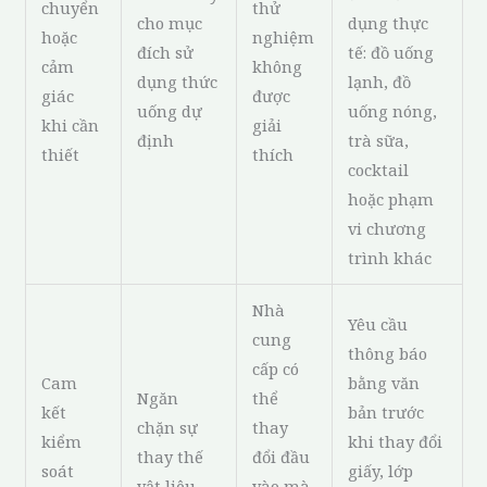
chuyển
thử
cho mục
dụng thực
hoặc
nghiệm
đích sử
tế: đồ uống
cảm
không
dụng thức
lạnh, đồ
giác
được
uống dự
uống nóng,
khi cần
giải
định
trà sữa,
thiết
thích
cocktail
hoặc phạm
vi chương
trình khác
Nhà
Yêu cầu
cung
thông báo
cấp có
Cam
bằng văn
Ngăn
thể
kết
bản trước
chặn sự
thay
kiểm
khi thay đổi
thay thế
đổi đầu
soát
giấy, lớp
vật liệu
vào mà