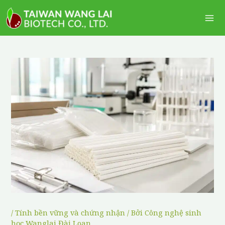
Nhảy
Me
tới
Ch
nội
dung
/
Tính bền vững và chứng nhận
/ Bởi
Công nghệ sinh
học Wanglai Đài Loan