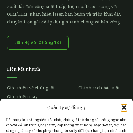
xuất dải đơn công suất thấp, hiệu suất cao—cùng với
OEM/ODM, nhãn hiệu laser, bán buôn và triển khai dây
chuyền trọn gói để áp dụng nhanh chóng và bền vững.
Liên Hệ Với Chúng Tôi
Liên kết nhanh
Giới thiệu về chúng tôi
Chính sách bảo mật
Giới thiệu máy
Ống hút giấy
Quản lý sự đồng ý
Trở Thành Nhà
Phân Phối Độc
Xu hướng thị trường
Quyền
Để mang lại trải nghiệm tốt nhất, chúng tôi sử dụng các công nghệ như
Câu hỏi thường gặp
cookie để lưu trữ và/hoặc truy cập thông tin thiết bị. Việc đồng ý với các
công nghệ này sẽ cho phép chúng tôi xử lý dữ liệu, chẳng hạn như hành